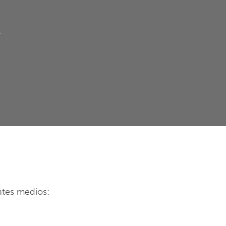
FOTOS
CONTACTO
ESPAÑOL
.
tes medios: